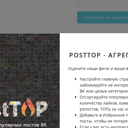
Отправить на рассмо
POSTTOP - АГРЕ
Оцените наши фичи и ваши в
Настройте главную стра
заблокируйте не интер
ВК или целые категории
Отсортируйте популярн
количеству лайков, ком
репостов, ТОПу за час и
Добавьте в Избранное
посты, чтобы не потеря
Если у вас есть интерес