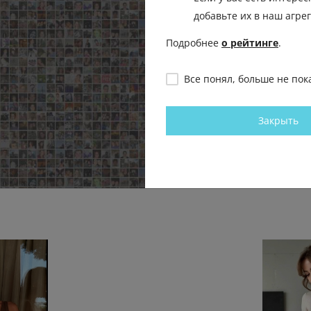
добавьте их в наш агре
Подробнее
о рейтинге
.
Все понял, больше не пок
ка в деталях
Шоколадный бум на ВБ🤎
Энергия пр
подборка с 
Мода с Wildberries
Мода с Wildb
16.0К
0.1К
0
30
Закрыть
0.2К
0
41
Посмотреть все