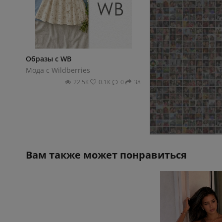
Образы с WB
Белый микс: эстети
🤍
Мода с Wildberries
Мода с Wildberries
22.5К
0.1К
0
38
23.1К
Вам также может понравиться