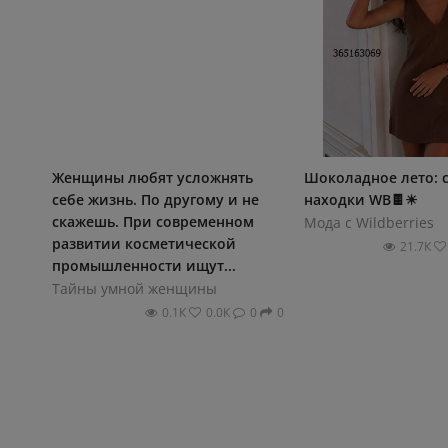
Женщины любят усложнять
Шоколадное лето: 
себе жизнь. По другому и не
находки WB🍫☀
скажешь. При современном
Мода с Wildberries
развитии косметической
21.7К
промышленности ищут...
Тайны умной женщины
0.1К
0.0К
0
0