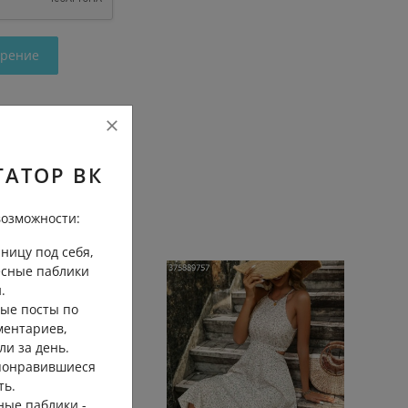
трение
ГАТОР ВК
озможности:
ницу под себя,
есные паблики
.
ые посты по
ментариев,
ли за день.
 понравившиеся
ть.
ные паблики -