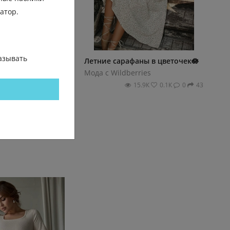
гатор.
азывать
ироды: хаки
Летние сарафаны в цветочек🪷
ВБ 🌿⛰️
Мода с Wildberries
erries
15.9К
0.1К
0
43
13.7К
0.0К
0
30