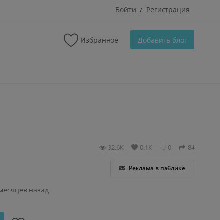
Войти
Регистрация
/
Избранное
Добавить блог
32.6К
0.1К
0
84
Реклама в паблике
 месяцев назад