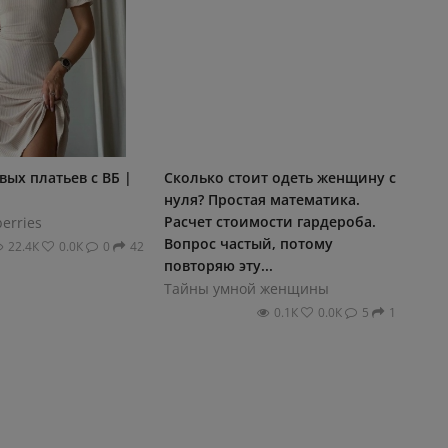
вых платьев с ВБ |
Сколько стоит одеть женщину с
нуля? Простая математика.
Расчет стоимости гардероба.
erries
Вопрос частый, потому
22.4К
0.0К
0
42
повторяю эту...
Тайны умной женщины
0.1К
0.0К
5
1