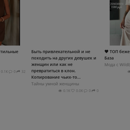
стильные
Быть привлекательной и не
🤎 ТОП беже
походить на других девушек и
База
женщин или как не
Мода с Wildb
превратиться в клон.
0.1К
0
32
Копирование чьих-то...
Тайны умной женщины
0.1К
0.0К
0
0