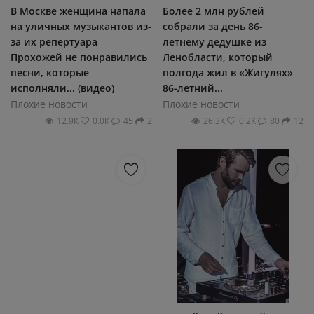
В Москве женщина напала
Более 2 млн рублей
на уличных музыкантов из-
собрали за день 86-
за их репертуара
летнему дедушке из
Прохожей не понравились
Ленобласти, который
песни, которые
полгода жил в «Жигулях»
исполняли... (видео)
86-летний...
Плохие новости
Плохие новости
12.9К
0.0К
45
2
26.3К
0.2К
80
12