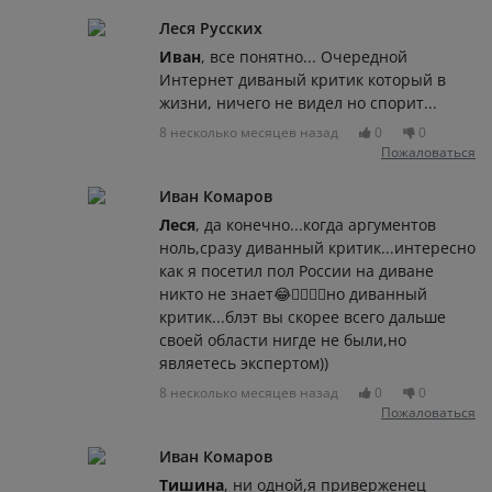
Леся Русских
Иван
, все понятно... Очередной
Интернет диваный критик который в
жизни, ничего не видел но спорит...
8 несколько месяцев назад
0
0
Пожаловаться
Иван Комаров
Леся
, да конечно...когда аргументов
ноль,сразу диванный критик...интересно
как я посетил пол России на диване
никто не знает😂🤦‍♂️🤦‍♂️но диванный
критик...блэт вы скорее всего дальше
своей области нигде не были,но
являетесь экспертом))
8 несколько месяцев назад
0
0
Пожаловаться
Иван Комаров
Тишина
, ни одной,я приверженец