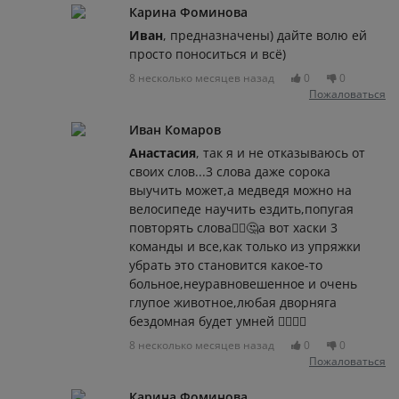
Карина Фоминова
Иван
, предназначены) дайте волю ей
просто поноситься и всё)
8 несколько месяцев назад
0
0
Пожаловаться
Иван Комаров
Анастасия
, так я и не отказываюсь от
своих слов...3 слова даже сорока
выучить может,а медведя можно на
велосипеде научить ездить,попугая
повторять слова🤷‍♂️🤔а вот хаски 3
команды и все,как только из упряжки
убрать это становится какое-то
больное,неуравновешенное и очень
глупое животное,любая дворняга
бездомная будет умней 🤷‍♂️🤷‍♂️
8 несколько месяцев назад
0
0
Пожаловаться
Карина Фоминова