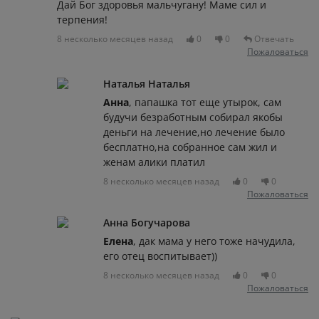
Дай Бог здоровья мальчугану! Маме сил и
терпения!
8 несколько месяцев назад
0
0
Отвечать
Пожаловаться
Наталья Наталья
Анна
, папашка тот еще утырок, сам
будучи безработным собирал якобы
деньги на лечение,но лечение было
бесплатно,на собранное сам жил и
женам алики платил
8 несколько месяцев назад
0
0
Пожаловаться
Анна Богучарова
Елена
, дак мама у него тоже начудила,
его отец воспитывает))
8 несколько месяцев назад
0
0
Пожаловаться