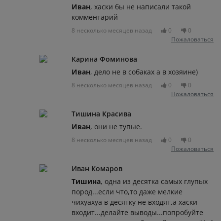
Иван
, хаски бы не написали такой
комментарий
8 несколько месяцев назад
0
0
Пожаловаться
Карина Фоминова
Иван
, дело не в собаках а в хозяине)
8 несколько месяцев назад
0
0
Пожаловаться
Тишина Красива
Иван
, они не тупые.
8 несколько месяцев назад
0
0
Пожаловаться
Иван Комаров
Тишина
, одна из десятка самых глупых
пород...если что,то даже мелкие
чихуахуа в десятку не входят,а хаски
входит...делайте выводы...попробуйте