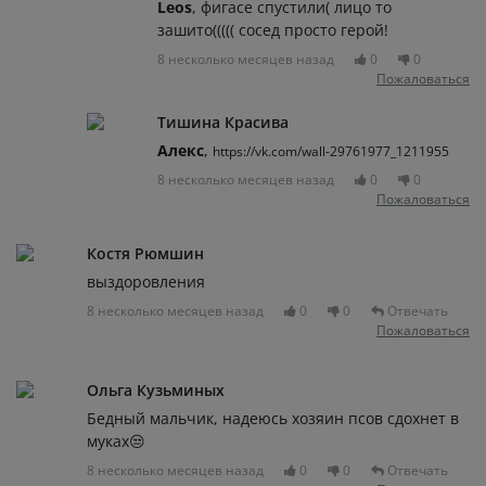
Leos
, фигасе спустили( лицо то
зашито((((( сосед просто герой!
8 несколько месяцев назад
0
0
Пожаловаться
Тишина Красива
Алекс
,
https://vk.com/wall-29761977_1211955
8 несколько месяцев назад
0
0
Пожаловаться
Костя Рюмшин
выздоровления
8 несколько месяцев назад
0
0
Отвечать
Пожаловаться
Ольга Кузьминых
Бедный мальчик, надеюсь хозяин псов сдохнет в
муках😒
8 несколько месяцев назад
0
0
Отвечать