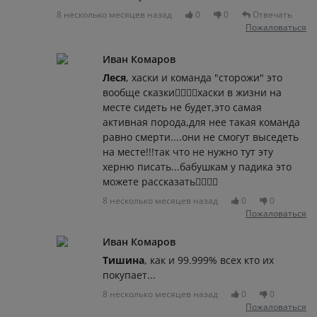
8 несколько месяцев назад
0
0
Отвечать
Пожаловаться
Иван Комаров
Леся
, хаски и команда "сторожи" это
вообще сказки🤦‍♂️🤦‍♂️хаски в жизни на
месте сидеть не будет,это самая
активная порода,для нее такая команда
равно смерти....они не смогут выседеть
на месте!!!так что не нужно тут эту
херню писать...бабушкам у падика это
можете рассказать🤦‍♂️🤦‍♂️
8 несколько месяцев назад
0
0
Пожаловаться
Иван Комаров
Тишина
, как и 99.999% всех кто их
покупает...
8 несколько месяцев назад
0
0
Пожаловаться