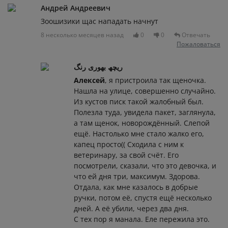
Андрей Андреевич
Зоошизики щас нападать начнут
8 несколько месяцев назад
0
0
Отвечать
Пожаловаться
ریچھ بھوری رنگ
Алексей
, я пристроила так щеночка.
Нашла на улице, совершенно случайно.
Из кустов писк такой жалобный был.
Полезла туда, увидела пакет, заглянула,
а там щенок, новорождённый. Слепой
ещё. Настолько мне стало жалко его,
капец просто(( Сходила с ним к
ветеринару, за свой счёт. Его
посмотрели, сказали, что это девочка, и
что ей дня три, максимум. Здорова.
Отдала, как мне казалось в добрые
ручки, потом её, спустя ещё несколько
дней. А её убили, через два дня.
С тех пор я манала. Еле пережила это.