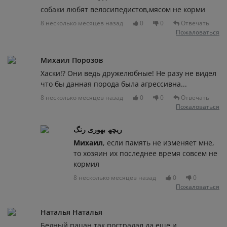
собаки любят велосипедистов,мясом не корми
8 несколько месяцев назад
0
0
Отвечать
Пожаловаться
Михаил Порозов
Хаски!? Они ведь дружелюбные! Не разу не видел
что бы данная порода была агрессивна...
8 несколько месяцев назад
0
0
Отвечать
Пожаловаться
ریچھ بھوری رنگ
Михаил
, если память не изменяет мне,
то хозяин их последнее время совсем не
кормил
8 несколько месяцев назад
0
0
Пожаловаться
Наталья Наталья
Бедный пацан,так пострадал да еще и