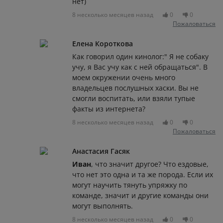
нет)
8 несколько месяцев назад
0
0
Пожаловаться
Елена Короткова
Как говорил один кинолог:" Я не собаку
учу, я Вас учу как с ней обращаться". В
моем окружении очень много
владельцев послушных хаски. Вы не
смогли воспитать, или взяли тупые
факты из интернета?
8 несколько месяцев назад
0
0
Пожаловаться
Анастасия Гасяк
Иван
, что значит другое? Что ездовые,
что нет это одна и та же порода. Если их
могут научить тянуть упряжку по
команде, значит и другие команды они
могут выполнять.
8 несколько месяцев назад
0
0