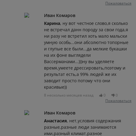
Пожаловаться
Иван Комаров
Карина
, ну вот честное слово,я сколько
не встречал данн породу за свои года,я
ни разу не встретил хоть мало мальски
умную особь...они абсолютно топорные
и глупые все были...да мелкие букашки
на их фоне выглядели
Вассерманами...)))ну вы уделяете
время,умеете дрессировать,поэтому и
результат есть,а 99% людей же их
заводит просто потому что они
красивые))
8 несколько месяцев назад
0
0
Пожаловаться
Иван Комаров
Анастасия
, нет,условия содержания
разные,разные люди занимаются
ими,разный климат,разное