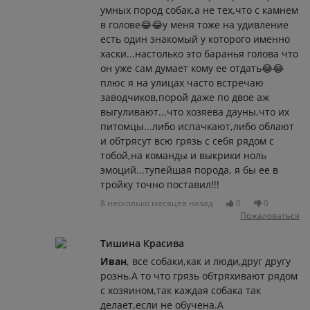
умных пород собак,а не тех,что с камнем
в голове😂😂у меня тоже на удивление
есть один знакомый у которого именно
хаски...настолько это баранья голова что
он уже сам думает кому ее отдать😂😂
плюс я на улицах часто встречаю
заводчиков,порой даже по двое аж
выгуливают...что хозяева дауны,что их
питомцы...либо испачкают,либо облают
и обтрясут всю грязь с себя рядом с
тобой,на команды и выкрики ноль
эмоций...тупейшая порода, я бы ее в
тройку точно поставил!!!
8 несколько месяцев назад
0
0
Пожаловаться
Тишина Красива
Иван
, все собаки,как и люди,друг другу
рознь.А то что грязь обтряхивают рядом
с хозяином,так каждая собака так
делает,если не обучена.А