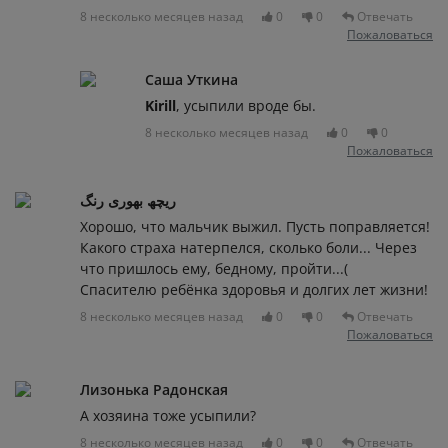
8 несколько месяцев назад
0
0
Отвечать
Пожаловаться
Саша Уткина
Kirill
, усыпили вроде бы.
8 несколько месяцев назад
0
0
Пожаловаться
ریچھ بھوری رنگ
Хорошо, что мальчик выжил. Пусть поправляется!
Какого страха натерпелся, сколько боли... Через
что пришлось ему, бедному, пройти...(
Спасителю ребёнка здоровья и долгих лет жизни!
8 несколько месяцев назад
0
0
Отвечать
Пожаловаться
Лизонька Радонская
А хозяина тоже усыпили?
8 несколько месяцев назад
0
0
Отвечать