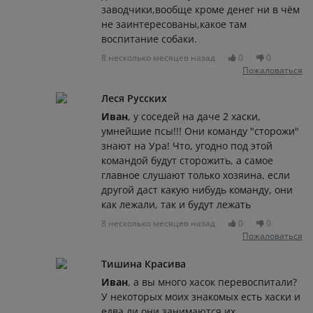
заводчики,вообще кроме денег ни в чём
не заинтересованы,какое там
воспитание собаки.
8 несколько месяцев назад
0
0
Пожаловаться
Леся Русских
Иван
, у соседей на даче 2 хаски,
умнейшие псы!!! Они команду "сторожи"
знают на Ура! Что, угодно под этой
командой будут сторожить, а самое
главное слушают только хозяина, если
другой даст какую нибудь команду, они
как лежали, так и будут лежать
8 несколько месяцев назад
0
0
Пожаловаться
Тишина Красива
Иван
, а вы много хасок перевоспитали?
У некоторых моих знакомых есть хаски и
едва ли они занимаются их