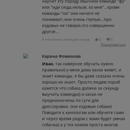
научит эту породу обычной команде "фу"
или "иди сюда,нельзя, ко мне"...кроме
команды "на" они ничего не
понимают,они очень глупые...про
ездовых не говорю,это совершенно
другое...
8 несколько месяцев назад
0
0
Пожаловаться
Карина Фоминова
Иван
, так наверное обучать нужно
правильно) у меня дома хаски живет, и
знает команды, я бы даже сказала очень
хорошо их знает. Просто людям порой
кажется что собака должна за секунду
выучить команды)) и хаски не
предназначены по сути для
дрессировки, они ездовые собаки)
Поводите к кинологам или обучите сами
и через время рядом с вами будет умная
собачка) а у тех хозяев просто мозгов