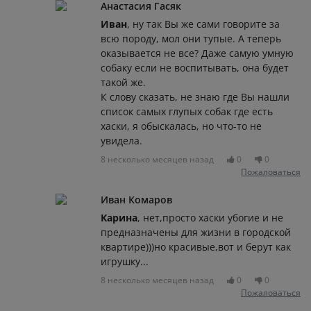
Анастасия Гасяк
Иван
, ну так Вы же сами говорите за
всю породу, мол они тупые. А теперь
оказывается не все? Даже самую умную
собаку если не воспитывать, она будет
такой же.
К слову сказать, не знаю где Вы нашли
список самых глупых собак где есть
хаски, я обыскалась, но что-то не
увидела.
8 несколько месяцев назад
0
0
Пожаловаться
Иван Комаров
Карина
, нет,просто хаски убогие и не
предназначены для жизни в городской
квартире)))но красивые,вот и берут как
игрушку...
8 несколько месяцев назад
0
0
Пожаловаться