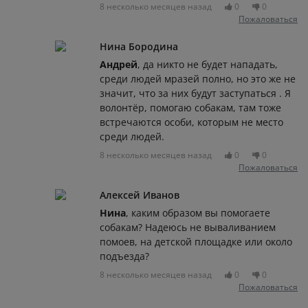
8 несколько месяцев назад
0
0
Пожаловаться
Нина Бородина
Андрей
, да никто не будет нападать,
среди людей мразей полно, но это же не
значит, что за них будут заступаться . Я
волонтёр, помогаю собакам, там тоже
встречаются особи, которым не место
среди людей.
8 несколько месяцев назад
0
0
Пожаловаться
Алексей Иванов
Нина
, каким образом вы помогаете
собакам? Надеюсь не вываливанием
помоев, на детской площадке или около
подъезда?
8 несколько месяцев назад
0
0
Пожаловаться