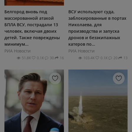
Белгород вновь под
ВСУ используют суда,
массированной атакой
заблокированные в портах
БПЛА ВСУ, пострадали 13
Николаева, для
человек, включая двоих
производства и запуска
детей. Также повреждены
дронов и безэкипажных
минимум...
катеров по...
РИА Новости
РИА Новости
51.8К
0.1К
30
16
103.4К
0.1К
20
13