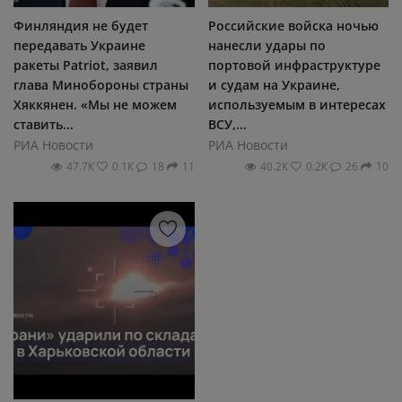
Финляндия не будет
Российские войска ночью
передавать Украине
нанесли удары по
ракеты Patriot, заявил
портовой инфраструктуре
глава Минобороны страны
и судам на Украине,
Хяккянен. «Мы не можем
используемым в интересах
ставить...
ВСУ,...
РИА Новости
РИА Новости
47.7К
0.1К
18
11
40.2К
0.2К
26
10