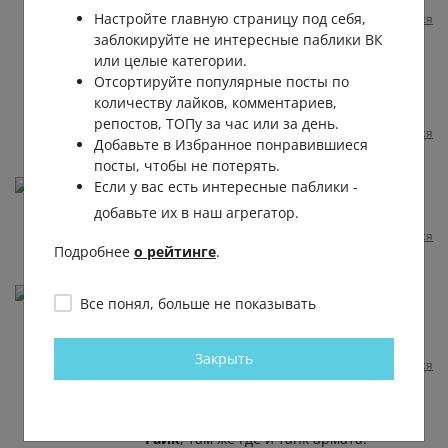
Настройте главную страницу под себя,
Пожаловаться
1 год назад
0
0
заблокируйте не интересные паблики ВК
или целые категории.
Жанна Хатмуллина
Отсортируйте популярные посты по
Влад
, вы что читать не умеете? Где я
количеству лайков, комментариев,
писала о ценах?
репостов, ТОПу за час или за день.
Пожаловаться
1 год назад
0
0
Добавьте в Избранное понравившиеся
посты, чтобы не потерять.
Пётр Евгеньевич
Если у вас есть интересные паблики -
А как быть (теперь) с раком Простаты? 😃🤠
добавьте их в наш агрегатор.
Пожаловаться
1 год назад
0
0
Отвечать
Подробнее
о рейтинге
.
Гаик Ягутян
Все понял, больше не показывать
Прям праздник какой то! А где вакцина от рака,о
которой трубили год назад? 😂😂😂
Закрыть
Пожаловаться
1 год назад
0
0
Отвечать
Руслан Холод
Гаик
, там же где и танк армата.