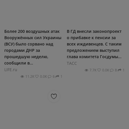
Более 200 воздушных атак
В ГД внесли законопроект
Вооружённых сил Украины
о прибавке к пенсии за
(ВСУ) было сорвано над
всех иждивенцев. С таким
городами ДНР за
предложением выступил
прошедшую неделю,
глава комитета Госдумы...
сообщили в...
ТАСС
LIFE.ru
7.7К
0.0К
8
1
11.2К
0.0К
6
1