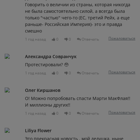
Говорить о величии из страны, которая никогда
не была самостоятельно силой, а всегда была
только "частью" чего-то (ЕС, третий Рейх, а еще
раньше- Российская Империя)- это и правда
смешно
Пожаловаться
1 год назад
0
0
Отвечать
Александра Совранчук
Протестировали? 🥹
Пожаловаться
1 год назад
0
0
Отвечать
Олег Киршанов
О! Можно попробовать спасти Марти МакФлая!!
И миллионы других!!
Пожаловаться
1 год назад
0
0
Отвечать
Liliya Flower
Это прекрасная новость , мой дедушка, ныне