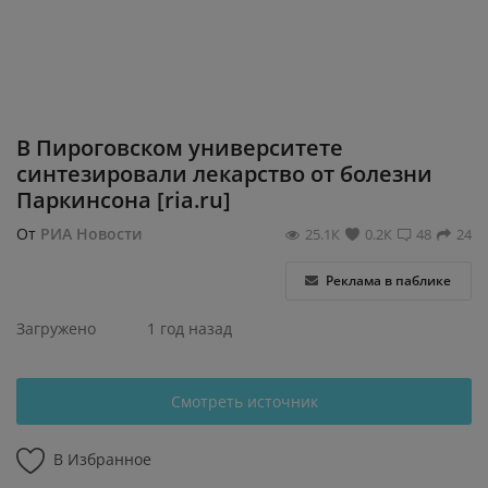
Регистрация
В Пироговском университете
синтезировали лекарство от болезни
Паркинсона [ria.ru]
От
РИА Новости
25.1К
0.2К
48
24
Реклама в паблике
Загружено
1 год назад
Смотреть источник
В Избранное