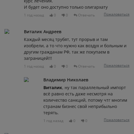
курс лечения.
И будет оно доступно только олигархату
Пожаловаться
1 год назад
0
0
Отвечать
Виталик Андреев
Каждый месяц трубят, тут прорыв и там
изобрели, а то что нужно как воздух и больным и
другим гражданам РФ, так же покупаем в
заграницей!!!
Пожаловаться
1 год назад
0
0
Отвечать
Владимир Николаев
Виталик
, ну так параллельный импорт
всё равно есть даже несмотря на
количество санкций, потому чтг многим
странам бизнес свой неприбыльно
терять.
Пожаловаться
1 год назад
0
0