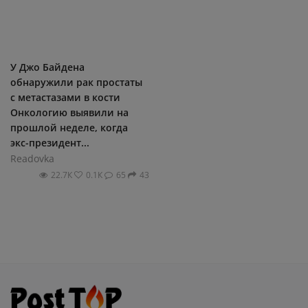
У Джо Байдена
обнаружили рак простаты
с метастазами в кости
Онкологию выявили на
прошлой неделе, когда
экс-президент...
Readovka
22.7К
0.1К
65
43