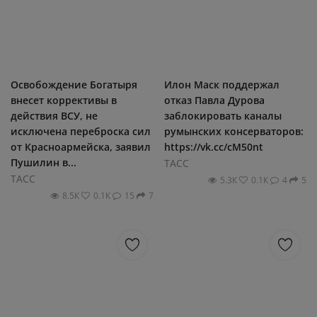
Освобождение Богатыря
Илон Маск поддержал
внесет коррективы в
отказ Павла Дурова
действия ВСУ, не
заблокировать каналы
исключена переброска сил
румынских консерваторов:
от Красноармейска, заявил
https://vk.cc/cM50nt
Пушилин в...
ТАСС
ТАСС
5.3К
0.1К
4
5
8.5К
0.1К
15
7