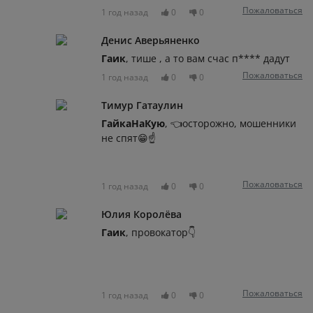
Пожаловаться
1 год назад
0
0
Денис Аверьяненко
Гаик
, тише , а то вам счас п**** дадут
Пожаловаться
1 год назад
0
0
Тимур Гатаулин
ГайкаНаКую
, 👈осторожно, мошенники
не спят😁☝
Пожаловаться
1 год назад
0
0
Юлия Королёва
Гаик
, провокатор👇
Пожаловаться
1 год назад
0
0