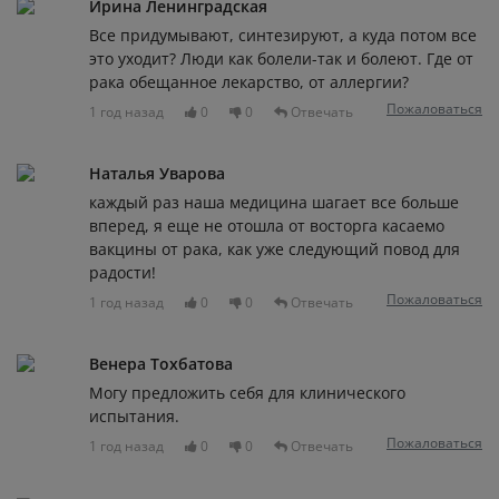
Ирина Ленинградская
Все придумывают, синтезируют, а куда потом все
это уходит? Люди как болели-так и болеют. Где от
рака обещанное лекарство, от аллергии?
Пожаловаться
1 год назад
0
0
Отвечать
Наталья Уварова
каждый раз наша медицина шагает все больше
вперед, я еще не отошла от восторга касаемо
вакцины от рака, как уже следующий повод для
радости!
Пожаловаться
1 год назад
0
0
Отвечать
Венера Тохбатова
Могу предложить себя для клинического
испытания.
Пожаловаться
1 год назад
0
0
Отвечать