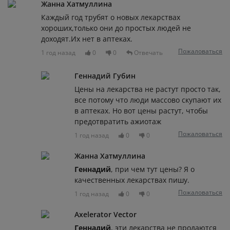
Жанна Хатмуллина
Каждый год трубят о новых лекарствах
хороших,только они до простых людей не
доходят.Их нет в аптеках.
Пожаловаться
1 год назад
0
0
Отвечать
Геннадий Губин
Цены на лекарства не растут просто так,
все потому что люди массово скупают их
в аптеках. Но вот цены растут, чтобы
предотвратить ажиотаж
Пожаловаться
1 год назад
0
0
Жанна Хатмуллина
Геннадий
, при чем тут цены? Я о
качественных лекарствах пишу.
Пожаловаться
1 год назад
0
0
Axelerator Vector
Геннадий
, эти лекарства не продаются