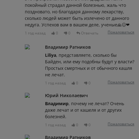
покойный страдал данной болезнью, жаль что
поздновато, но благодаря данному лекарству,
сколько людей может быть излечено от данного
недуга. Успехов вам в вашем деле, ученые🙏😊❤
Пожаловаться
1 год назад
0
0
Отвечать
Владимир Ратников
Liliya
, представляете, сколько бы
Байден, или ему подобны будут у власти?
Простых смертных и от обычного кашля
не лечат.
Пожаловаться
1 год назад
0
0
Юрий Николаевич
Владимир
, почему не лечат? Очень
даже лечат и от кашеля и от других
болезней.
Пожаловаться
1 год назад
0
0
Владимир Ратников