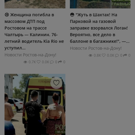
😢 Женщина погибла в
😳 "Жуть в Шaxтax! Ηa
массовом ДТП под
Πapκοвοй нa гaзοвοй
Ростовом на трассе
зaпpaвκe взοpвaлcя Лοгaн!
Чалтырь — Калинин. 76-
Βepοятнο, вce дeлο в
летний водитель Kia Rio не
бaллοнe в бaгaжниκe!", —...
уступил...
Новости Ростов-на-Дону!
Новости Ростов-на-Дону!
0.8К
0.0К
0
0
0.7К
0.0К
0
0