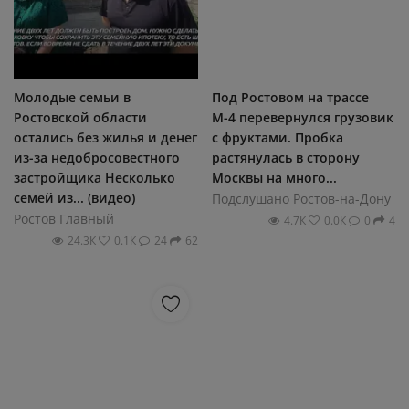
Молодые семьи в
Под Ростовом на трассе
Ростовской области
М-4 перевернулся грузовик
остались без жилья и денег
с фруктами. Пробка
из-за недобросовестного
растянулась в сторону
застройщика Несколько
Москвы на много...
семей из... (видео)
Подслушано Ростов-на-Дону
Ростов Главный
4.7К
0.0К
0
4
24.3К
0.1К
24
62