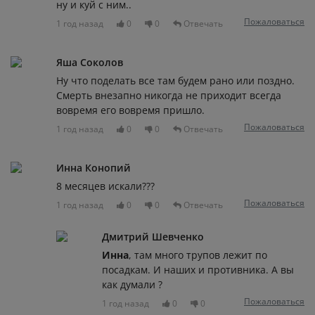
ну и куй с ним..
Пожаловаться
1 год назад
0
0
Отвечать
Яша Соколов
Ну что поделать все там будем рано или поздно.
Смерть внезапно никогда не приходит всегда
вовремя его вовремя пришло.
Пожаловаться
1 год назад
0
0
Отвечать
Инна Конопий
8 месяцев искали???
Пожаловаться
1 год назад
0
0
Отвечать
Дмитрий Шевченко
Инна
, там много трупов лежит по
посадкам. И наших и противника. А вы
как думали ?
Пожаловаться
1 год назад
0
0