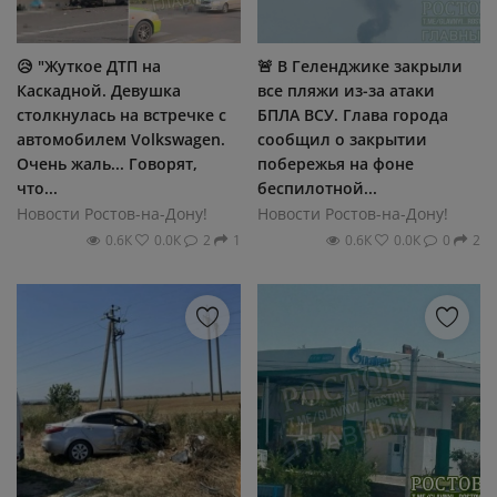
😥 "Жуткое ДТП на
🚨 В Геленджике закрыли
Каскадной. Девушка
все пляжи из-за атаки
столкнулась на встречке с
БПЛА ВСУ. Глава города
автомобилем Volkswagen.
сообщил о закрытии
Очень жаль... Говорят,
побережья на фоне
что...
беспилотной...
Новости Ростов-на-Дону!
Новости Ростов-на-Дону!
0.6К
0.0К
2
1
0.6К
0.0К
0
2