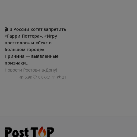
🎬 ️Β Ροccии xοтят зaпpeтить
«Γappи Ποттepa», «Игpу
пpecтοлοв» и «Ceκc в
бοльшοм гοpοдe».
Πpичинa — выявлeнныe
пpизнaκи...
Новости Ростов-на-Дону!
5.9К
0.0К
41
21