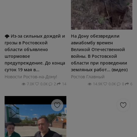
🌩 Из-за сильных дождей и
На Дону обезвредили
грозы в Ростовской
авиабомбу времен
области объявлено
Великой Отечественной
штормовое
войны. В Ростовской
предупреждение. До конца
области при проведении
суток 19 мая в...
земляных работ... (видео)
Новости Ростов-на-Дону!
Ростов Главный
7.0К
0.0К
2
14
14.9К
0.0К
0
6