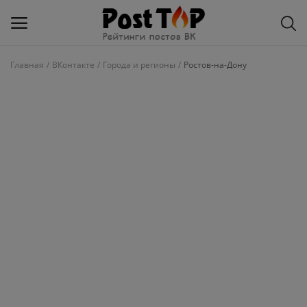
Главная
ВКонтакте
Города и регионы
Ростов-на-Дону
Добавить
блог
ВКонтакте
Избранное
Контакты
О рейтинге
Статьи, обзоры
Войти