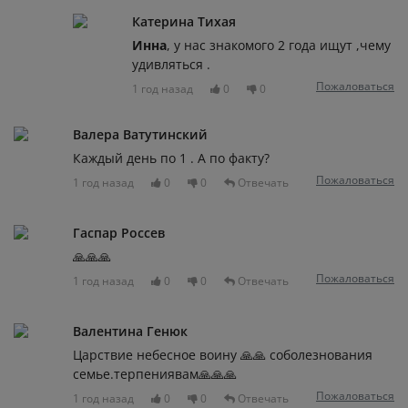
Катерина Тихая
Инна
, у нас знакомого 2 года ищут ,чему
удивляться .
Пожаловаться
1 год назад
0
0
Валера Ватутинский
Каждый день по 1 . А по факту?
Пожаловаться
1 год назад
0
0
Отвечать
Гаспар Россев
🙏🙏🙏
Пожаловаться
1 год назад
0
0
Отвечать
Валентина Генюк
Царствие небесное воину 🙏🙏 соболезнования
семье.терпениявам🙏🙏🙏
Пожаловаться
1 год назад
0
0
Отвечать