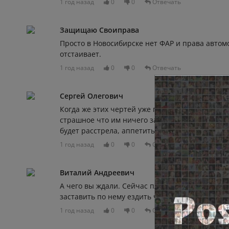
1 год назад
0
0
Отвечать
Защищаю Своиправа
Просто в Новосибирске нет ФАР и права автом
отстаивает.
1 год назад
0
0
Отвечать
Сергей Олегович
Когда же этих чертей уже посадят…. В край бе
страшное что им ничего за это не будет…. Пок
будет расстрела, аппетиты у них растут стране
1 год назад
0
0
Отвечать
Виталий Андреевич
А чего вы ждали. Сейчас платный мост додела
заставить по нему ездить чтоб его окупить
1 год назад
0
0
Отвечать