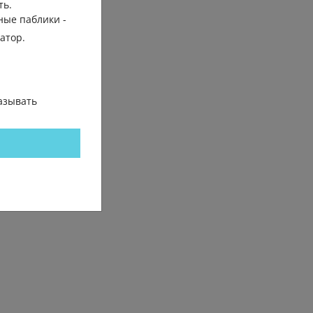
ть.
ные паблики -
гатор.
азывать