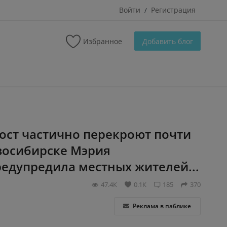
Войти
Регистрация
/
Избранное
Добавить блог
ост частично перекроют почти
овосибирске Мэрия
едупредила местных жителей...
47.4К
0.1К
185
370
Реклама в паблике