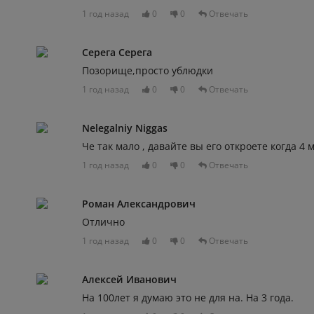
1 год назад
0
0
Отвечать
Серега Серега
Позорище,просто ублюдки
1 год назад
0
0
Отвечать
Nelegalniy Niggas
Че так мало , давайте вы его откроете когда 4 
1 год назад
0
0
Отвечать
Роман Александрович
Отлично
1 год назад
0
0
Отвечать
Алексей Иванович
На 100лет я думаю это не для на. На 3 года.