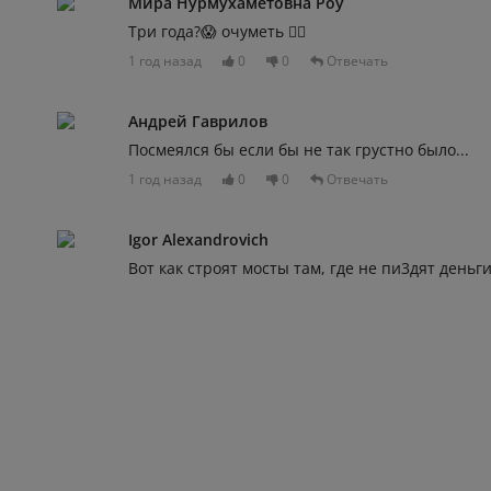
Мира Нурмухаметовна Роу
Три года?😱 очуметь 🤦‍♀️
1 год назад
0
0
Отвечать
Андрей Гаврилов
Посмеялся бы если бы не так грустно было...
1 год назад
0
0
Отвечать
Igor Alexandrovich
Вот как строят мосты там, где не пи3дят деньги