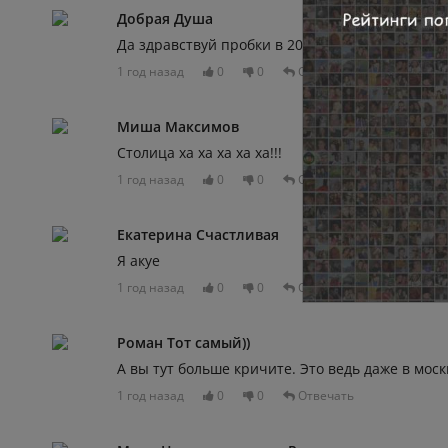
Добрая Душа
Да здравствуй пробки в 20 баллов 🥲
1 год назад
0
0
Отвечать
Миша Максимов
Столица ха ха ха ха ха!!!
1 год назад
0
0
Отвечать
Екатерина Счастливая
Я акуе
1 год назад
0
0
Отвечать
Роман Тот самый))
А вы тут больше кричите. Это ведь даже в мос
1 год назад
0
0
Отвечать