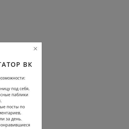
ГАТОР ВК
озможности:
ницу под себя,
есные паблики
.
ые посты по
ментариев,
ли за день.
 понравившиеся