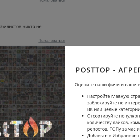
Пожаловаться
обилистов никто не
Пожаловаться
рега перепутали… и самое
POSTTOP - АГРЕ
а в стране за коррупцию не
 скоро хана
Оцените наши фичи и ваши в
Пожаловаться
Настройте главную стра
заблокируйте не интер
ВК или целые категории
ют надо же как-то людей
Отсортируйте популярн
количеству лайков, ком
Пожаловаться
репостов, ТОПу за час и
Добавьте в Избранное