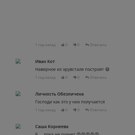
1 год назад
0
0
Отвечать
Иван Кот
Наверное из хрувсталя построят 😄
1 год назад
0
0
Отвечать
Личность Обезличена
Господи как это у них получается
1 год назад
0
0
Отвечать
Саша Корнеева
Б... ,пока не рухнет 😡😡😡😡😡