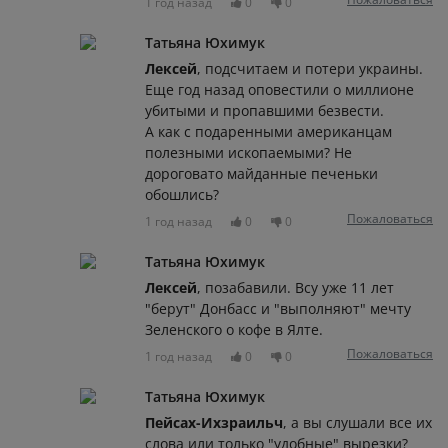
1 год назад
0
0
Татьяна Юхимук
Лексей
, подсчитаем и потери украины.
Еще год назад оповестили о миллионе
убитыми и пропавшими безвести.
А как с подаренными американцам
полезными ископаемыми? Не
дороговато майданные печеньки
обошлись?
Пожаловаться
1 год назад
0
0
Татьяна Юхимук
Лексей
, позабавили. Всу уже 11 лет
"берут" Донбасс и "выполняют" мечту
Зеленского о кофе в Ялте.
Пожаловаться
1 год назад
0
0
Татьяна Юхимук
Пейсах-Ихзраильч
, а вы слушали все их
слова или только "удобные" вырезки?