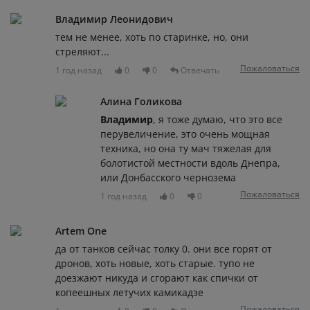
Владимир Леонидович
тем не менее, хоть по старинке, но, они
стреляют...
Пожаловаться
1 год назад
0
0
Отвечать
Алина Голикова
Владимир
, я тоже думаю, что это все
перувеличение, это очень мощная
техника, но она ту мач тяжелая для
болотистой местности вдоль Днепра,
или Донбасского чернозема
Пожаловаться
1 год назад
0
0
Artem One
да от танков сейчас толку 0. они все горят от
дронов, хоть новые, хоть старые. тупо не
доезжают никуда и сгорают как спички от
копеешных летучих камикадзе
Пожаловаться