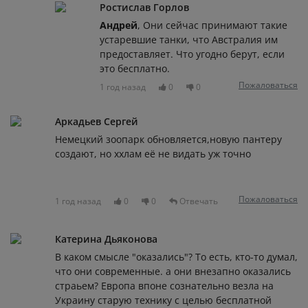
Ростислав Горлов
Андрей
, Они сейчас принимают такие
устаревшие танки, что Австралия им
предоставляет. Что угодно берут, если
это бесплатно.
Пожаловаться
1 год назад
0
0
Аркадьев Сергей
Немецкий зоопарк обновляется,новую пантеру
создают, но ххлам её не видать уж точно
Пожаловаться
1 год назад
0
0
Отвечать
Катерина Дьяконова
В каком смысле "оказались"? То есть, кто-то думал,
что они современные. а они внезапно оказались
страьем? Европа впоне сознательно везла на
Украину старую технику с целью бесплатной