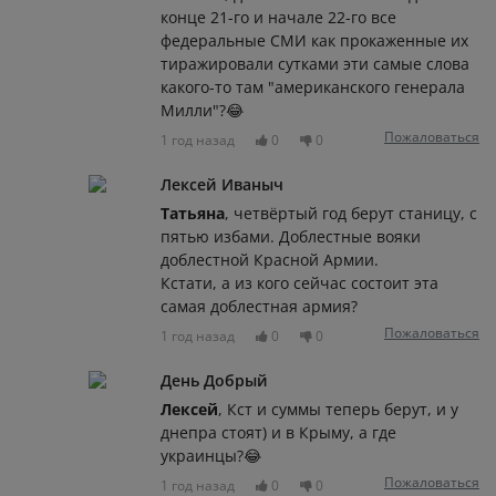
конце 21-го и начале 22-го все
федеральные СМИ как прокаженные их
тиражировали сутками эти самые слова
какого-то там "американского генерала
Милли"?😂
Пожаловаться
1 год назад
0
0
Лексей Иваныч
Татьяна
, четвёртый год берут станицу, с
пятью избами. Доблестные вояки
доблестной Красной Армии.
Кстати, а из кого сейчас состоит эта
самая доблестная армия?
Пожаловаться
1 год назад
0
0
День Добрый
Лексей
, Кст и суммы теперь берут, и у
днепра стоят) и в Крыму, а где
украинцы?😂
Пожаловаться
1 год назад
0
0