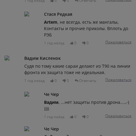
1 год назад
0
0
Отвечать
Стася Редкая
Artem
, не всегда, есть же мангалы,
Контакты и прочие приколы. Вплоть до
РЭБ
Пожаловаться
1 год назад
0
0
Вадим Кисленок
Судя по тому какие сараи делают из Т90 на линии
фронта их защита тоже не идеальная.
Пожаловаться
1 год назад
0
0
Отвечать
Че Чер
Вадим
, ...нет защиты против дрона....,-)
))))
Пожаловаться
1 год назад
0
0
Че Чер