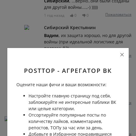
Сибирский
, ...верно..они были созданы
для другой войны....,-) )))))
Пожаловаться
1 год назад
0
0
Сибирский Крестьянин
Вадим
, их защита хорошо, но для другой
войны (при идеальной логистике для
подвоза ДЗ)
Пожаловаться
1 год назад
0
0
Вова Воробьев
POSTTOP - АГРЕГАТОР ВК
Вадим
, т90 довольно технологичен ,
есть косяки но он хорош , смеяться
Оцените наши фичи и ваши возможности:
можно сколько угодно но даже Т72
пиздов давал Лео ,
Настройте главную страницу под себя,
заблокируйте не интересные паблики ВК
Пожаловаться
1 год назад
0
0
или целые категории.
Отсортируйте популярные посты по
Макс Королев
количеству лайков, комментариев,
Киев за три дня взяли и леопарды не помогли
репостов, ТОПу за час или за день.
Добавьте в Избранное понравившиеся
Пожаловаться
1 год назад
0
0
Отвечать