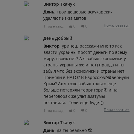
Виктор Ткачук
День
, твои дешевые вскукареки-
удаляют из-за матов
Пожаловаться
1 год назад
0
0
День Добрый
Виктор
, уринец, расскажи мне то как
власти украины просят деньги по всему
миру, своих нет? А я забыл экономики у
страны украины же и нет) правда и ты
забыл что без экономики и страны нет.
Приняли в НАТО? В Евросоюз?😂вернули
Крым? Ах я тоже забыл только еще
больше потеряли территорий) и на
переговорах же ультиматумы
поставили.. Толи еще будет))
Пожаловаться
1 год назад
0
0
Виктор Ткачук
День
, да ты реально 🤡