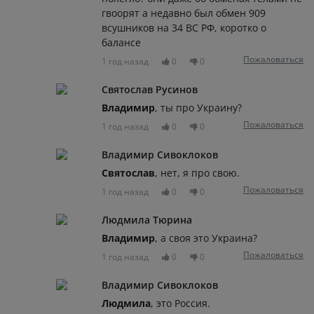
гвоорят а недавно был обмен 909
всушников на 34 ВС РФ, коротко о
балансе
Пожаловаться
1 год назад
0
0
Святослав Русинов
Владимир
, ты про Украину?
Пожаловаться
1 год назад
0
0
Владимир Сивоклоков
Святослав
, нет, я про свою.
Пожаловаться
1 год назад
0
0
Людмила Тюрина
Владимир
, а своя это Украина?
Пожаловаться
1 год назад
0
0
Владимир Сивоклоков
Людмила
, это Россия.