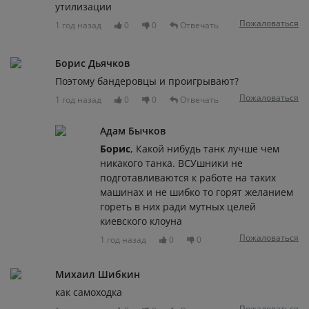
утилизации
Пожаловаться
1 год назад
0
0
Отвечать
Борис Дьячков
Поэтому бандеровцы и проигрывают?
Пожаловаться
1 год назад
0
0
Отвечать
Адам Бычков
Борис
, Какой нибудь танк лучше чем
никакого танка. ВСУшники не
подготавливаются к работе на таких
машинах и не шибко то горят желанием
гореть в них ради мутных целей
киевского клоуна
Пожаловаться
1 год назад
0
0
Михаил Шибкин
как самоходка
Пожаловаться