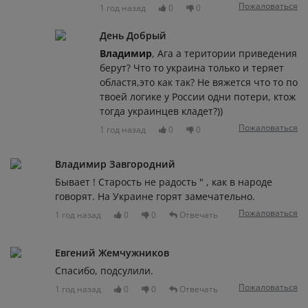
Пожаловаться
1 год назад
0
0
День Добрый
Владимир
, Ага а територии приведения
берут? Что то украина только и теряет
областя,это как так? Не вяжется что то по
твоей логике у России одни потери, ктож
тогда украинцев кладет?))
Пожаловаться
1 год назад
0
0
Владимир Завгородний
Бывает ! Старость не радость " , как в народе
говорят. На Украине горят замечательно.
Пожаловаться
1 год назад
0
0
Отвечать
Евгений Жемчужников
Спасибо, подсулили.
Пожаловаться
1 год назад
0
0
Отвечать