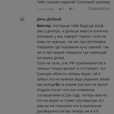
Тебе сколько годиков? Спесивый школяр)
Пожаловаться
1 год назад
0
0
День Добрый
Виктор
, постарше тебя буду) да всрф
уже у днепра, и дальше жмут) я конечно
понимаю у вас говорят теряют села не
кому не нужные, так же про Артёмовск
говорили где положили кучу свиней, так
же и про марик говорили где навозцам
на клыка дали))
Села не села, а вс РФ приближаются) а
свиньи только визжат и отступают, кст
Сумскую область теперь берут, ой я
забыл это не нужная ведь украине земля
как всегда😂а в изюме русских не было?
Отдали после того как поверили
соглашениям в 22м году, теперь вам не
кто не верит и ставят ультиматум, кст
вам же не показали что в нынешних
договороностях вы теперь не 4 а 6