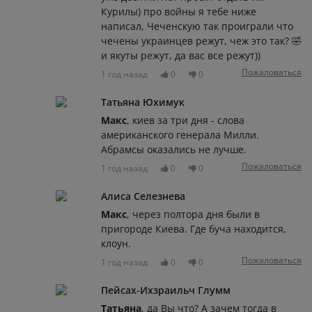
Курилы) про войны я тебе ниже
написал, Чеченскую так проиграли что
чечены украинцев режут, чеж это так? 🤣
и якуты режут, да вас все режут))
Пожаловаться
1 год назад
0
0
Татьяна Юхимук
Макс
, киев за три дня - слова
американского генерала Милли.
Абрамсы оказались не лучше.
Пожаловаться
1 год назад
0
0
Алиса Селезнева
Макс
, через полтора дня были в
пригороде Киева. Где буча находится,
клоун.
Пожаловаться
1 год назад
0
0
Пейсах-Ихзраильч Глумм
Татьяна
, да Вы что? А зачем тогда в