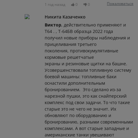
Пожаловаться
1 год назад
0
0
Никита Казаченко
Виктор
, действительно применяют и
Т64 . , Т-64БВ образца 2022 года
получил новые приборы наблюдения и
прицеливания третьего
поколения, противокумулятивные
кормовые решетчатые
экраны и резиновые щитки на башне.
Усовершенствовали топливную систему
боевой машины: топливные баки
оснастили дополнительным
бронированием. Это сделано из-за
нарезной пушки, это как снайперский
комплекс под свои задачи. То что такие
старые это не чего не значит. Их
обновляют по оборудованию и
бронированию, разными современными
комплексами. А вот старые западные и
американские танки увешивают