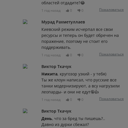
областей отдадите?😂
Пожаловаться
1 год назад
0
0
Мурад Рахметуллаев
Киевский режим исчерпал все свои
ресурсы и теперь он будет обречен на
поражение, поэтому не стоит его
поддерживать.
Пожаловаться
1 год назад
0
0
Виктор Ткачук
Никита
, кругозор узкий - у тебя)
Ты же клоун написал, что русские все
танки модернизируют, а всу нагрузили
леопарды- и они не едут🤪👍
Пожаловаться
1 год назад
0
0
Виктор Ткачук
День
, что за бред ты пишешь?..
Давно из дурки сбежал?