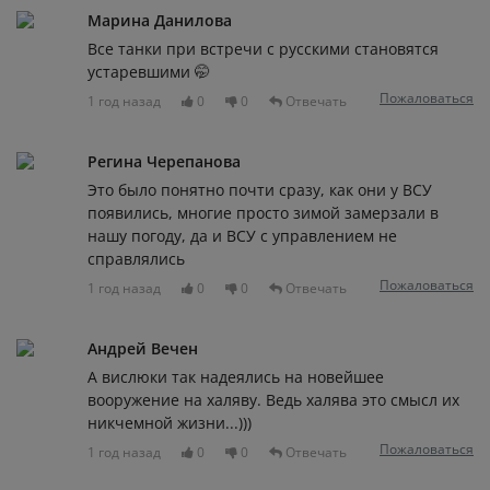
Марина Данилова
Все танки при встречи с русскими становятся
устаревшими 🤭
Пожаловаться
1 год назад
0
0
Отвечать
Регина Черепанова
Это было понятно почти сразу, как они у ВСУ
появились, многие просто зимой замерзали в
нашу погоду, да и ВСУ с управлением не
справлялись
Пожаловаться
1 год назад
0
0
Отвечать
Андрей Вечен
А вислюки так надеялись на новейшее
вооружение на халяву. Ведь халява это смысл их
никчемной жизни...)))
Пожаловаться
1 год назад
0
0
Отвечать