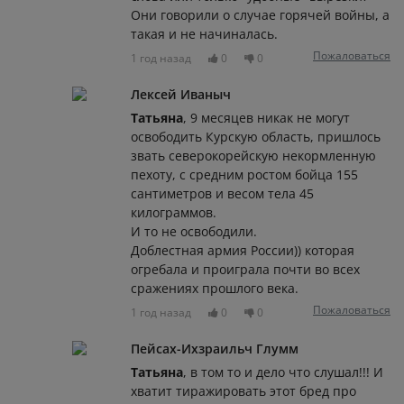
Они говорили о случае горячей войны, а
такая и не начиналась.
Пожаловаться
1 год назад
0
0
Лексей Иваныч
Татьяна
, 9 месяцев никак не могут
освободить Курскую область, пришлось
звать северокорейскую некормленную
пехоту, с средним ростом бойца 155
сантиметров и весом тела 45
килограммов.
И то не освободили.
Доблестная армия России)) которая
огребала и проиграла почти во всех
сражениях прошлого века.
Пожаловаться
1 год назад
0
0
Пейсах-Ихзраильч Глумм
Татьяна
, в том то и дело что слушал!!! И
хватит тиражировать этот бред про