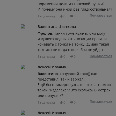
поражения цели из танковой пушки?
И почему она иной раз гладкоствольная?
Пожаловаться
1 год назад
0
0
Валентина Цветкова
Фролов
, танки тоже нужны, они могут
издалека подрывать позиции врага, и
кочевать с точки на точку, думаю такая
техника никогда с поля боя не уйдет
Пожаловаться
1 год назад
0
0
Лексей Иваныч
Валентина
, кочующий танк)) как
представил, так и заржал.
Ещё бы примерно узнать, что за термин
такой "издалека"? Это сколько? В метрах
или попугаях?
Пожаловаться
1 год назад
0
0
Лексей Иваныч