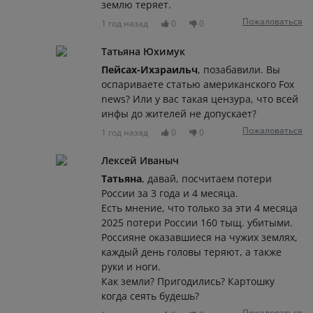
землю теряет.
Пожаловаться
1 год назад
0
0
Татьяна Юхимук
Пейсах-Ихзраильч
, позабавили. Вы
оспариваете статью американского Fox
news? Или у вас такая цензура, что всей
инфы до жителей не допускает?
Пожаловаться
1 год назад
0
0
Лексей Иваныч
Татьяна
, давай, посчитаем потери
России за 3 года и 4 месяца.
Есть мнение, что только за эти 4 месяца
2025 потери России 160 тыщ. убитыми.
Россияне оказавшиеся на чужих землях,
каждый день головы теряют, а также
руки и ноги.
Как земли? Пригодились? Картошку
когда сеять будешь?
Пожаловаться