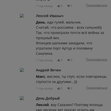
Пожаловаться
1 год назад
0
0
Лексей Иваныч
День
, иди гуляй, мальчик.
Считай, что россияне - всех сильней))
Так, что проиграли почти всё войны за
прошлый век.
Японцев шапками закидали, что
утратили порт Артур и половину
Сахалина.
Пожаловаться
1 год назад
0
0
Андрей Вечен
Макс
, вислюк, ты глуп, если повторяешь
глупости за другими...)))
Пожаловаться
1 год назад
0
0
День Добрый
Лексей
, вау Сахалин? Поэтому японцы
уже десятки лет просят отдать им