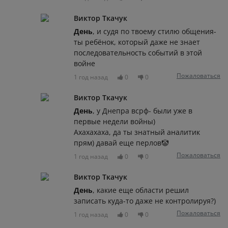
Виктор Ткачук
День
, и судя по твоему стилю общения-
ты ребёнок, который даже не знает
последовательность событий в этой
войне
Пожаловаться
1 год назад
0
0
Виктор Ткачук
День
, у Днепра всрф- были уже в
первые недели войны)
Ахахахаха, да ты знатный аналитик
прям) давай еще перлов🤡
Пожаловаться
1 год назад
0
0
Виктор Ткачук
День
, какие еще области решил
записать куда-то даже не контролируя?)
Пожаловаться
1 год назад
0
0