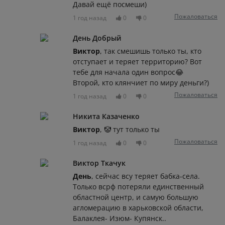
Давай ещё посмеши)
Пожаловаться
1 год назад
0
0
День Добрый
Виктор
, так смешишь только ты, кто
отступает и теряет территорию? Вот
тебе для начала один вопрос😂
Второй, кто клянчиет по миру деньги?)
Пожаловаться
1 год назад
0
0
Никита Казаченко
Виктор
, 🤡 тут только ты
Пожаловаться
1 год назад
0
0
Виктор Ткачук
День
, сейчас всу теряет бабка-села.
Только всрф потеряли единственный
областной центр, и самую большую
агломерацию в харьковской области,
Балаклея- Изюм- Купянск..