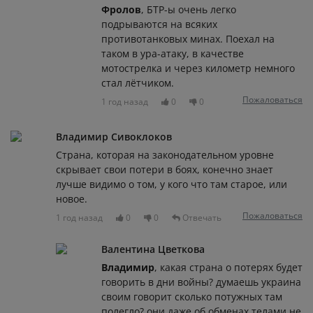
Фролов
, БТР-ы очень легко
подрываются на всяких
противотанковых минах. Поехал на
таком в ура-атаку, в качестве
мотострелка и через километр немного
стал лётчиком.
Пожаловаться
1 год назад
0
0
Владимир Сивоклоков
Страна, которая на законодательном уровне
скрывает свои потери в боях, конечно знает
лучше видимо о том, у кого что там старое, или
новое.
Пожаловаться
1 год назад
0
0
Отвечать
Валентина Цветкова
Владимир
, какая страна о потерях будет
говорить в дни войны? думаешь украина
своим говорит сколько потужных там
полегло? они даже об обменах телами не