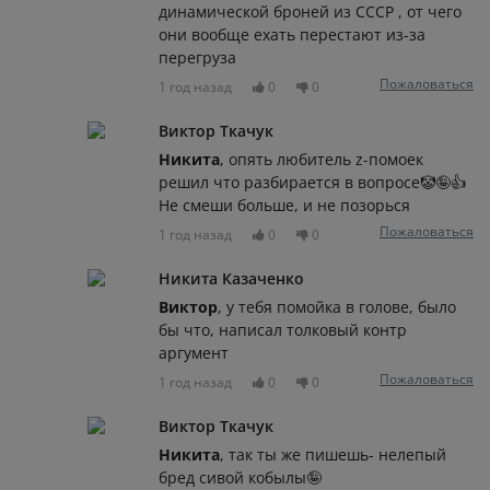
динамической броней из СССР , от чего
они вообще ехать перестают из-за
перегруза
Пожаловаться
1 год назад
0
0
Виктор Ткачук
Никита
, опять любитель z-помоек
решил что разбирается в вопросе🤡🤪👍
Не смеши больше, и не позорься
Пожаловаться
1 год назад
0
0
Никита Казаченко
Виктор
, у тебя помойка в голове, было
бы что, написал толковый контр
аргумент
Пожаловаться
1 год назад
0
0
Виктор Ткачук
Никита
, так ты же пишешь- нелепый
бред сивой кобылы🤪