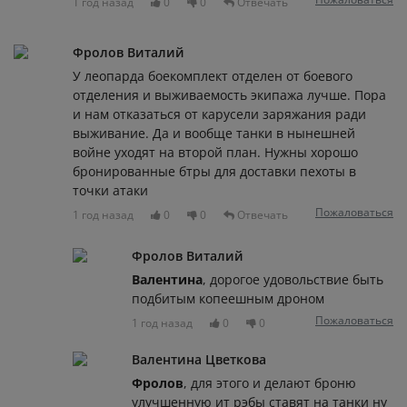
1 год назад
0
0
Отвечать
Фролов Виталий
У леопарда боекомплект отделен от боевого
отделения и выживаемость экипажа лучше. Пора
и нам отказаться от карусели заряжания ради
выживание. Да и вообще танки в нынешней
войне уходят на второй план. Нужны хорошо
бронированные бтры для доставки пехоты в
точки атаки
Пожаловаться
1 год назад
0
0
Отвечать
Фролов Виталий
Валентина
, дорогое удовольствие быть
подбитым копеешным дроном
Пожаловаться
1 год назад
0
0
Валентина Цветкова
Фролов
, для этого и делают броню
улучшенную ит рэбы ставят на танки ну