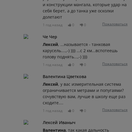
и конструкции мангала, которые удар на
себя берет, а до танка уже осколки
долетают
Пожаловаться
1 год назад
0
0
Че Чер
Лексей
, ...называется - танковая
карусель....,-) )))) ...с 2 км...вспотеешь
голову поднять...,-) ))))
Пожаловаться
1 год назад
0
0
Валентина Цветкова
Лексей
, у вас измерительная система
ограничивается метрами и попугаями?
сочувствую вам, лучше в школу еще раз
сходите....
Пожаловаться
1 год назад
0
0
Лексей Иваныч
Валентина
, так какая дальность