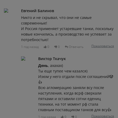
Евгений Балинов
Никто и не скрывал, что они не самые
современные!
И Россия применяет устаревшие танки, поскольку
новые кончились, а производство не успевает за
потребностью!
Пожаловаться
1 год назад
0
0
Отвечать
Виктор Ткачук
День
, ахахах)
Ты еще тупее чем казался)
Изюм у него отдали после соглашений🤡
👍
Всю агломерацию заняли всу после
наступления, когда всрф сверкали
пятками и оставили сотни едениц
техники, на тот момент рф стала
главным поставщиком танков для всу👍
Пожаловаться
1 год назад
0
0