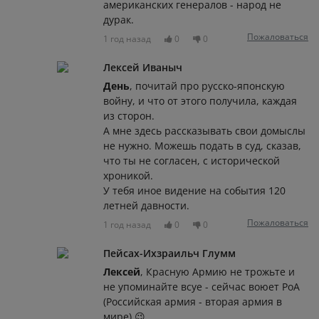
американских генералов - народ не
дурак.
Пожаловаться
1 год назад
0
0
Лексей Иваныч
День
, почитай про русско-японскую
войну, и что от этого получила, каждая
из сторон.
А мне здесь рассказывать свои домыслы
не нужно. Можешь подать в суд, сказав,
что ты не согласен, с исторической
хроникой.
У тебя иное видение на события 120
летней давности.
Пожаловаться
1 год назад
0
0
Пейсах-Ихзраильч Глумм
Лексей
, Красную Армию не трожьте и
не упоминайте всуе - сейчас воюет РоА
(Российская армия - вторая армия в
мире) 😉