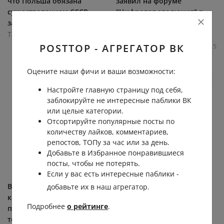
что Польша обязана
заявил на форуме
существованием СССР,
"Цифровая эволюция" в
заявила...
Калуге Шадаев. Он...
ТАСС
ТАСС
POSTTOP - АГРЕГАТОР ВК
2.2К
0.0К
5
0
4.8К
0.0К
13
5
Оцените наши фичи и ваши возможности:
Настройте главную страницу под себя,
заблокируйте не интересные паблики ВК
или целые категории.
Отсортируйте популярные посты по
количеству лайков, комментариев,
репостов, ТОПу за час или за день.
Добавьте в Избранное понравившиеся
посты, чтобы не потерять.
Если у вас есть интересные паблики -
В провинции Нонтхабури,
Минцифры не планирует
добавьте их в наш агрегатор.
к северу от Бангкока
вводить ограничения на
Подробнее
о рейтинге
.
произошла стрельба на
доступ детей в соцсети:
территории школы. По
https://vk.cc/d0hbEx Еще