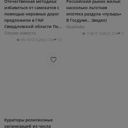
Отечественная методика:
Российский рынок жилья:
избавиться от самокатов с
насколько льготная
помощью неровных дорог
ипотека раздула «пузырь»
предложили в ГАИ
В Госдуме... (видео)
Свердловской области По...
Readovka
Плохие новости
7.9К
0.0К
57
5
99.1К
0.2К
72
72
Кураторы религиозных
организаций из числа