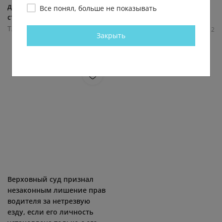
данным газеты Khaosod,
больше новостей в...
Все понял, больше не показывать
стрельбу... (видео)
ТАСС
ТАСС
5.0К
0.0К
4
2
Закрыть
7.7К
0.0К
0
0
Верховный суд признал
незаконным лишение прав
водителя за нетрезвую
езду, если его личность