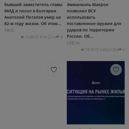
бывший заместитель главы
Эмманюэль Макрон
МИД и посол в Болгарии
позволил ВСУ
Анатолий Потапов умер на
использовать
82-м году жизни. Об этом...
поставленное оружие для
ударов по территории
ТАСС
России. Об...
14.8К
0.1К
4
4
LIFE.ru
18.7К
0.0К
42
6